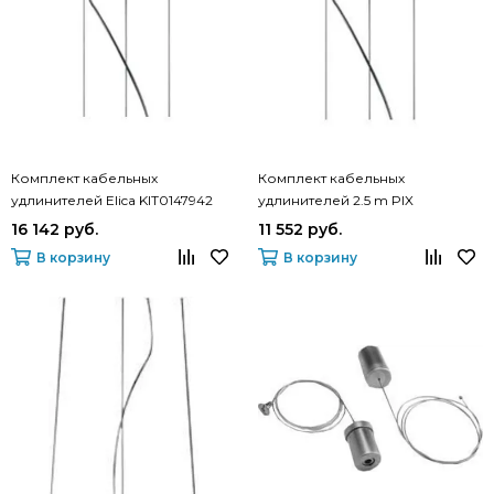
Комплект кабельных
Комплект кабельных
удлинителей Elica KIT0147942
удлинителей 2.5 m PIX
KIT0147941
16 142 руб.
11 552 руб.
В корзину
В корзину