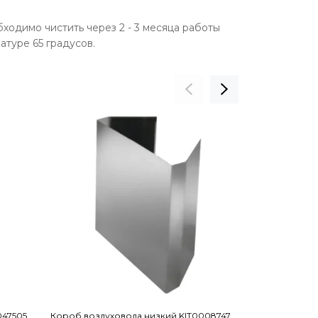
ходимо чистить через 2 - 3 месяца работы
туре 65 градусов.
047505
Короб воздуховода низкий KIT0008747
Комплект кабе