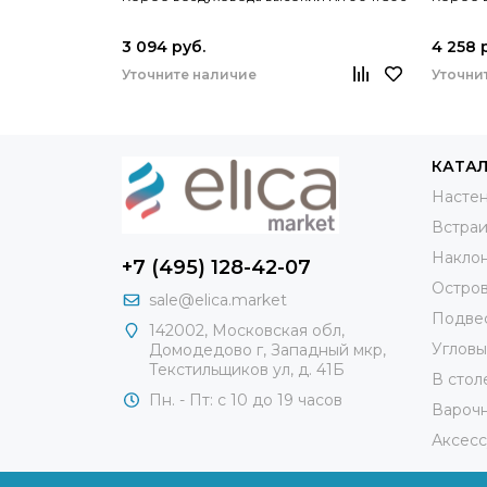
3 094 руб.
4 258 
Уточните наличие
Уточни
КАТА
Насте
Встра
Накло
+7 (495) 128-42-07
Остро
sale@elica.market
Подве
142002, Московская обл,
Углов
Домодедово г, Западный мкр,
Текстильщиков ул, д. 41Б
В сто
Пн. - Пт: с 10 до 19 часов
Вароч
Аксес