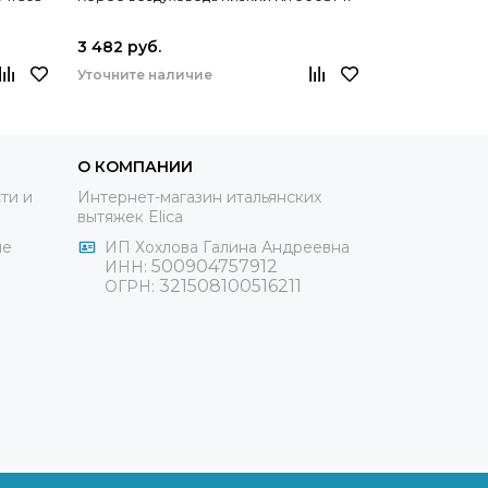
KIT01922
3 482 руб.
6 780 руб.
Уточните наличие
Уточните на
О КОМПАНИИ
ти и
Интернет-магазин итальянских
вытяжек Elica
ие
ИП Хохлова Галина Андреевна
500904757912
ИНН:
321508100516211
ОГРН: