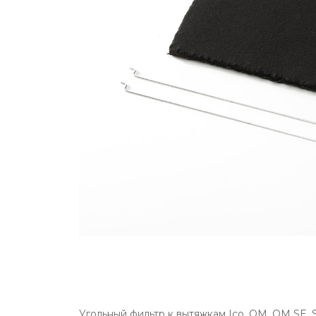
Угольный фильтр к вытяжкам Ico, OM, OM SE, Sin