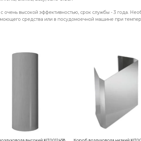
с очень высокой эффективностью, срок службы - 3 года. Необ
 моющего средства или в посудомоечной машине при темпера
оздуховода высокий KIT0012458
Короб воздуховода низкий KIT0