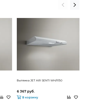
Вытяжка JET AIR SENTI WH/F/50
Труба прямоуг
6 367 руб.
6 962 руб.
В корзину
В корзину