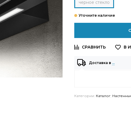
черное стекло
Доставка в
…
Категории:
Каталог
,
Настенны