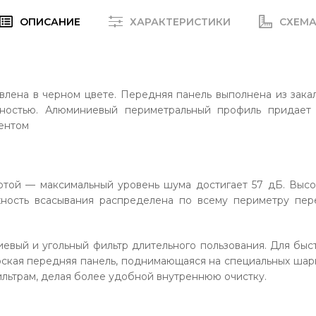
ОПИСАНИЕ
ХАРАКТЕРИСТИКИ
СХЕМ
авлена в черном цвете. Передняя панель выполнена из зака
чностью.
Алюминиевый периметральный профиль придает 
ентом
отой — максимальный уровень шума достигает 57 дБ.
Высо
рхность всасывания распределена по всему периметру пе
евый и угольный фильтр длительного пользования. Для быст
ская передняя панель, поднимающаяся на специальных шарн
фильтрам, делая более удобной внутреннюю очистку.